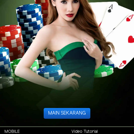
MAIN SEKARANG
MOBILE
Video Tutorial