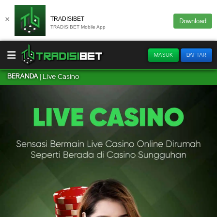
×
TRADISIBET
Download
TRADISIBET Mobile App
MASUK
DAFTAR
BERANDA
Live Casino