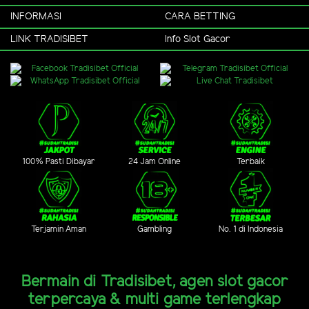
INFORMASI
CARA BETTING
LINK TRADISIBET
Info Slot Gacor
100% Pasti Dibayar
24 Jam Online
Terbaik
Terjamin Aman
Gambling
No. 1 di Indonesia
Bermain di Tradisibet, agen slot gacor
terpercaya & multi game terlengkap