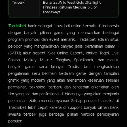
Terbaik
Bonanza ,Wild West Gold ,Starlight
Princess ,Kutukan Medusa ,5 Lion
Megaways.
Tradisibet
hadir sebagai situs judi online terbaik di Indonesia
dengan banyak pilihan game yang menawarkan berbagai
program promosi dan event menarik. Tradisibet adalah situs
pelopor yang menghadirkan banyak jenis permainan dalam 1
(SATU) akun seperti Slot Online, Esport, Idnlive, Togel, Live
Casino, Mickey Mouse, Tangkas, Sportbook, dan masuk
banyak game seru lainnya. Tradisi bet menghadirkan
pengalaman seru bermain kedalam game dengan tampilan
grafik yang modern yang akan menambah keseruan sensasi
permainan, teknologi terbaru dan terdepan dikerjakan oleh
tim yang ahli dan profesional di bidangnya yang akan menjamin
permainan lebih aman dan nyaman. Setiap proses transaksi di
Tradisibet lebih cepat karena di support banyak pilihan bank
swasta terbaik juga berbagai pilihan metode pembayaran
populer.